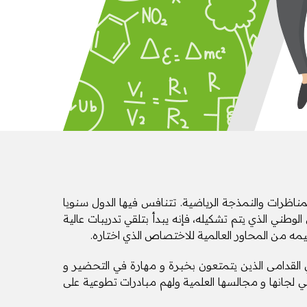
لمناظرات والنمذجة الرياضية. تتنافس فيها الدول سنويا
وطني الذي يتم تشكيله، فإنه يبدأ بتلقي تدريبات عالية
يمه من المحاور العالمية للاختصاص الذي اختاره.
سوري القدامى الذين يتمتعون بخبرة و مهارة في التحضير و
في لجانها و مجالسها العلمية ولهم مبادرات تطوعية على